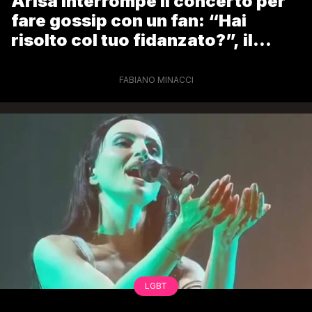
Arisa interrompe il concerto per
fare gossip con un fan: “Hai
risolto col tuo fidanzato?”, il
video è virale
FABIANO MINACCI
LGBT