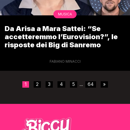
MUSICA
Da Arisa a Mara Sattei: “Se
accetteremmo l’Eurovision?”, le
risposte dei Big di Sanremo
FABIANO MINACCI
1
2
3
4
5
64
»
...