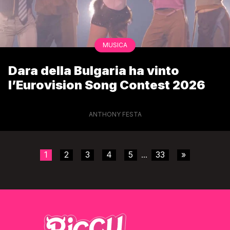
MUSICA
Dara della Bulgaria ha vinto
l’Eurovision Song Contest 2026
ANTHONY FESTA
1
2
3
4
5
33
»
...