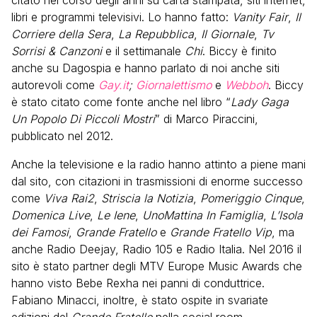
citato nel corso degli anni su carta stampata, siti internet,
libri e programmi televisivi. Lo hanno fatto:
Vanity Fair
,
Il
Corriere della Sera
,
La Repubblica
,
Il Giornale
,
Tv
Sorrisi & Canzoni
e il settimanale
Chi
. Biccy è finito
anche su Dagospia e hanno parlato di noi anche siti
autorevoli come
Gay.it
;
Giornalettismo
e
Webboh
. Biccy
è stato citato come fonte anche nel libro “
Lady Gaga
Un Popolo Di Piccoli Mostri
” di Marco Piraccini,
pubblicato nel 2012.
Anche la televisione e la radio hanno attinto a piene mani
dal sito, con citazioni in trasmissioni di enorme successo
come
Viva Rai2
,
Striscia la Notizia
,
Pomeriggio Cinque
,
Domenica Live
,
Le Iene
,
UnoMattina In Famiglia
,
L’Isola
dei Famosi
,
Grande Fratello
e
Grande Fratello Vip
, ma
anche Radio Deejay, Radio 105 e Radio Italia. Nel 2016 il
sito è stato partner degli MTV Europe Music Awards che
hanno visto Bebe Rexha nei panni di conduttrice.
Fabiano Minacci, inoltre, è stato ospite in svariate