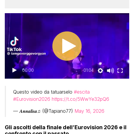
00:00
01:04
Questo video da tatuarselo
#escita
#Eurovision2026
https://t.co/5WwYe32pQ6
— 𝑨𝒏𝒏𝒂𝒍𝒊𝒔𝒂♫ (@Tapiano77)
May 16, 2026
Gli ascolti della finale dell’Eurovision 2026 e il
confronto con il passato.