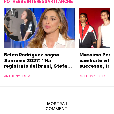
POTREBBE INTERESSARTI ANCHE
Belen Rodriguez sogna
Massimo Peric
Sanremo 2027: “Ha
cambiato vita 
registrato dei brani, Stefano
successo, tra
potrebbe coinvolgerla”
veri affetti: “
ANTHONY FESTA
ANTHONY FESTA
la felicità”
MOSTRA I
COMMENTI