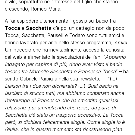
civile, soprattutto nell’interesse del figlio che stanno
crescendo, Romeo Maria.
A far esplodere ulteriormente il gossip sul bacio fra
Tocca
e
Sacchetta
c’è poi un dettaglio non da poco:
Tocca, Sacchetta, Pauselli e Todaro sono tutti amici e
hanno lavorato per anni nello stesso programma,
Amici
.
Un intreccio che ha inevitabilmente acceso la curiosità
del web e alimentato le speculazioni dei fan. “
Abbiamo
indagato per capirne di più, dopo aver visto il bacio
focoso tra Marcello Sacchetta e Francesca Tocca
” – ha
scritto Gabriele Parpiglia nella sua newsletter – “(…)
Liaison tra i due non dichiarata?
(…)
Quel bacio ha
lasciato di stucco tutti, ma abbiamo contattato anche
l’entourage di Francesca che ha smentito qualsiasi
relazione, pur ammettendo che forse, da parte di
Sacchetta c’è stato un trasporto eccessivo. La Tocca
però, si dichiara felicemente single. Come single lo è
Giulia, che in questo momento sta ricostruendo pian