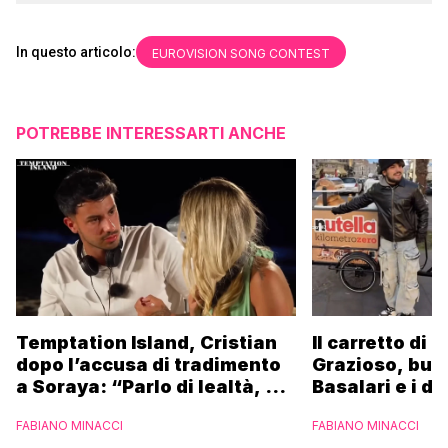
In questo articolo:
EUROVISION SONG CONTEST
POTREBBE INTERESSARTI ANCHE
Temptation Island, Cristian
Il carretto di 
dopo l’accusa di tradimento
Grazioso, bus
a Soraya: “Parlo di lealtà, ma
Basalari e i du
ho tradito”
Parpiglia: “Ho
FABIANO MINACCI
FABIANO MINACCI
Ferrero”