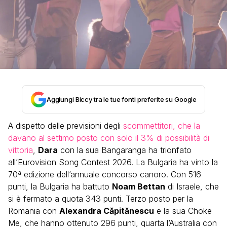
Aggiungi Biccy tra le tue fonti preferite su Google
A dispetto delle previsioni degli
scommettitori, che la
davano al settimo posto con solo il 3% di possibilità di
vittoria
,
Dara
con la sua Bangaranga ha trionfato
all’Eurovision Song Contest 2026. La Bulgaria ha vinto la
70ª edizione dell’annuale concorso canoro. Con 516
punti, la Bulgaria ha battuto
Noam Bettan
di Israele, che
si è fermato a quota 343 punti. Terzo posto per la
Romania con
Alexandra Căpitănescu
e la sua Choke
Me, che hanno ottenuto 296 punti, quarta l’Australia con