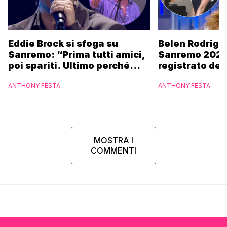
Eddie Brock si sfoga su
Belen Rodrigu
Sanremo: “Prima tutti amici,
Sanremo 2027
poi spariti. Ultimo perché
registrato dei
altri hanno fatto più
potrebbe coin
ANTHONY FESTA
ANTHONY FESTA
marchette”
MOSTRA I
COMMENTI