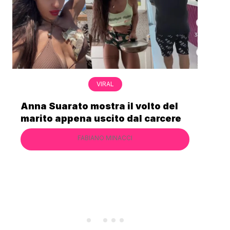
VIRAL
Anna Suarato mostra il volto del
TV 
marito appena uscito dal carcere
usa
FABIANO MINACCI