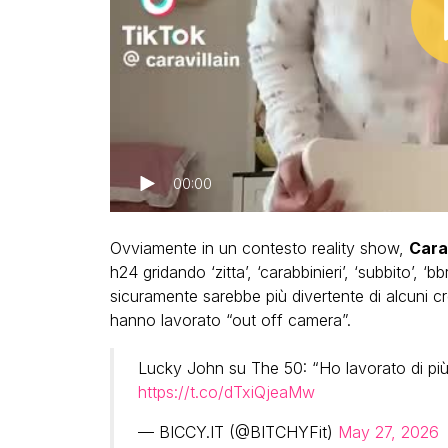
00:00
Ovviamente in un contesto reality show,
Cara
h24 gridando ‘zitta’, ‘carabbinieri’, ‘subbito’, ‘
sicuramente sarebbe più divertente di alcuni cr
hanno lavorato “out off camera”.
Lucky John su The 50: “Ho lavorato di più 
https://t.co/dTxiQjeaMw
— BICCY.IT (@BITCHYFit)
May 27, 2026