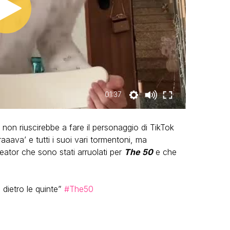
01:37
non riuscirebbe a fare il personaggio di TikTok
bbraaava’ e tutti i suoi vari tormentoni, ma
eator che sono stati arruolati per
The 50
e che
dietro le quinte”
#The50