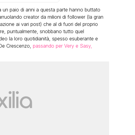
un paio di anni a questa parte hanno buttato
ruolando creator da milioni di follower (la gran
zione ai vari post) che al di fuori del proprio
ure, puntualmente, snobbano tutto quel
deo la loro quotidianità, spesso esuberante e
 De Crescenzo,
passando per Very e Sasy,
VIRAL
Cristobal Pesce, chi è il dj che
appare nei video virali al Pride:
dall’ex fidanzato famoso,
all’ascesa sui social e nella
musica
ANTHONY FESTA