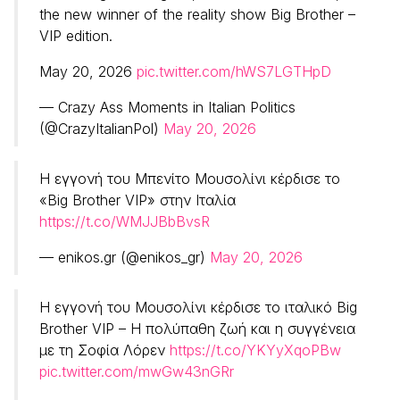
the new winner of the reality show Big Brother –
VIP edition.
May 20, 2026
pic.twitter.com/hWS7LGTHpD
— Crazy Ass Moments in Italian Politics
(@CrazyItalianPol)
May 20, 2026
Η εγγονή του Μπενίτο Μουσολίνι κέρδισε το
«Big Brother VIP» στην Ιταλία
https://t.co/WMJJBbBvsR
— enikos.gr (@enikos_gr)
May 20, 2026
Η εγγονή του Μουσολίνι κέρδισε το ιταλικό Big
Brother VIP – Η πολύπαθη ζωή και η συγγένεια
με τη Σοφία Λόρεν
https://t.co/YKYyXqoPBw
pic.twitter.com/mwGw43nGRr