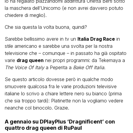
lo ha regalato piazzandomi addirittura Orietta Berti sotto
la maschera dell’Unicorno (e non avrei davvero potuto
chiedere di meglio).
Che sia questa la volta buona, quindi?
Sarebbe bellissimo avere in tv un
Italia Drag Race
in
stile americano e sarebbe una svolta per la nostra
televisione che – comunque – in passato ha già ospitato
varie
drag queen
nei propri programmi: da Tekemaya a
The Voice Of Italy
a Peperita a
Bake Off Italia
.
Se questo articolo dovesse però in qualche modo
smuovere qualcosa fra le varie produzioni televisive
italiane lo scrivo a chiare lettere nero su bianco (prima
che sia troppo tardi): Platinette non la vogliamo vedere
neanche col binocolo. Grazie.
A gennaio su DPlayPlus ‘Dragnificent’ con
quattro drag queen di RuPaul