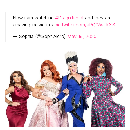
Now i am watching
#Dragnificent
and they are
amazing individuals
pic.twitter.com/kPQf2wokXS
— Sophia (@SophiAlero)
May 19, 2020