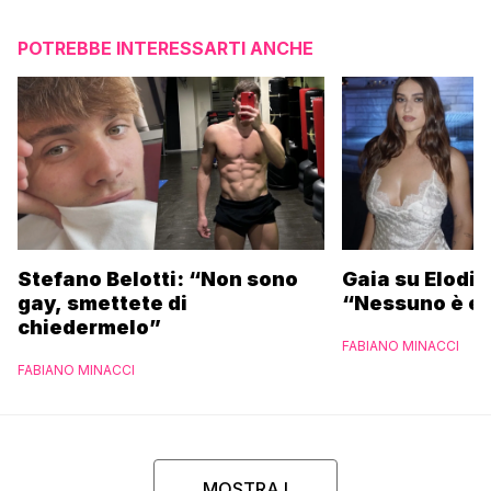
POTREBBE INTERESSARTI ANCHE
Stefano Belotti: “Non sono
Gaia su Elodie
gay, smettete di
“Nessuno è et
chiedermelo”
FABIANO MINACCI
FABIANO MINACCI
MOSTRA I