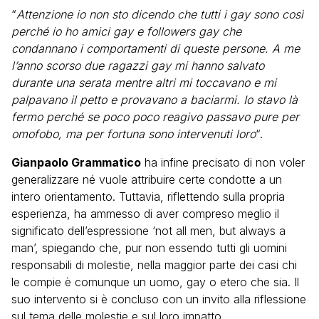
“
Attenzione io non sto dicendo che tutti i gay sono così
perché io ho amici gay e followers gay che
condannano i comportamenti di queste persone. A me
l’anno scorso due ragazzi gay mi hanno salvato
durante una serata mentre altri mi toccavano e mi
palpavano il petto e provavano a baciarmi. Io stavo là
fermo perché se poco poco reagivo passavo pure per
omofobo, ma per fortuna sono intervenuti loro
“.
Gianpaolo Grammatico
ha infine precisato di non voler
generalizzare né vuole attribuire certe condotte a un
intero orientamento. Tuttavia, riflettendo sulla propria
esperienza, ha ammesso di aver compreso meglio il
significato dell’espressione ‘not all men, but always a
man’, spiegando che, pur non essendo tutti gli uomini
responsabili di molestie, nella maggior parte dei casi chi
le compie è comunque un uomo, gay o etero che sia. Il
suo intervento si è concluso con un invito alla riflessione
sul tema delle molestie e sul loro impatto.