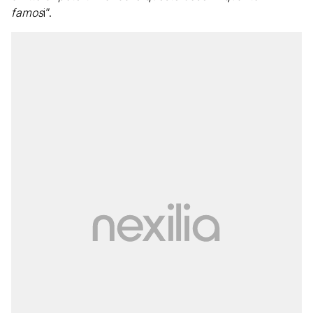
famos
i”.