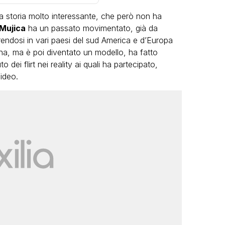
a storia molto interessante, che però non ha
Mujica
ha un passato movimentato, già da
rendosi in vari paesi del sud America e d’Europa
ina, ma è poi diventato un modello, ha fatto
dei flirt nei reality ai quali ha partecipato,
Video.
VIRAL
Camilla Milanesi lascia tutto:
“Addio cike mie, siete state una
andi
grande famiglia per me”
FABIANO MINACCI