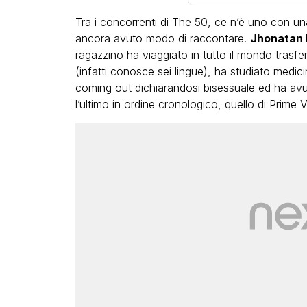
Tra i concorrenti di The 50, ce n’è uno con un
ancora avuto modo di raccontare.
Jhonatan 
ragazzino ha viaggiato in tutto il mondo trasfe
(infatti conosce sei lingue), ha studiato medic
coming out dichiarandosi bisessuale ed ha avuto 
l’ultimo in ordine cronologico, quello di Prime 
LGBT
Bambola Star, la festa di
compleanno con tutte le gr
dive compie 15 anni: il video
completo
FABIANO MINACCI