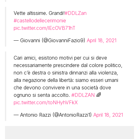
Vette altissime. Grandi!
#DDLZan
#castellodellecerimonie
pic.twitter.com/lEcOVB71hT
— Giovanni (@GiovanniFazio9)
April 18, 2021
Cari amici, esistono motivi per cui si deve
necessariamente prescindere dal colore politico,
non c’è destra o sinistra dinnanzi alla violenza,
alla negazione della libertà: siamo esseri umani
che devono convivere in una società dove
ognuno si senta accolto.
#DDLZAN
🌈
pic.twitter.com/toNHyhVFkX
— Antonio Razzi (@AntonioRazzi1)
April 18, 2021