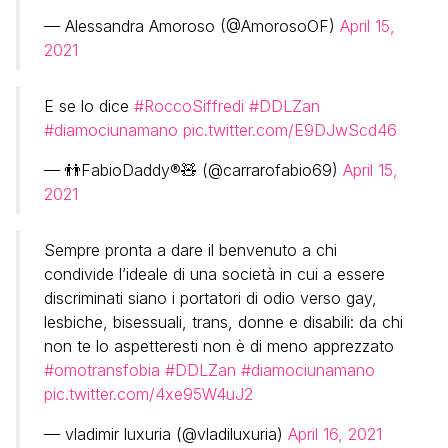
— Alessandra Amoroso (@AmorosoOF)
April 15,
2021
E se lo dice
#RoccoSiffredi
#DDLZan
#diamociunamano
pic.twitter.com/E9DJwScd46
— 👬FabioDaddy®️🧸 (@carrarofabio69)
April 15,
2021
Sempre pronta a dare il benvenuto a chi
condivide l’ideale di una società in cui a essere
discriminati siano i portatori di odio verso gay,
lesbiche, bisessuali, trans, donne e disabili: da chi
non te lo aspetteresti non è di meno apprezzato
#omotransfobia
#DDLZan
#diamociunamano
pic.twitter.com/4xe95W4uJ2
— vladimir luxuria (@vladiluxuria)
April 16, 2021