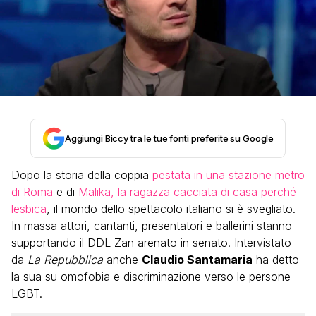
Aggiungi Biccy tra le tue fonti preferite su Google
Dopo la storia della coppia
pestata in una stazione metro
di Roma
e di
Malika, la ragazza cacciata di casa perché
lesbica
, il mondo dello spettacolo italiano si è svegliato.
In massa attori, cantanti, presentatori e ballerini stanno
supportando il DDL Zan arenato in senato. Intervistato
da
La Repubblica
anche
Claudio Santamaria
ha detto
la sua su omofobia e discriminazione verso le persone
LGBT.