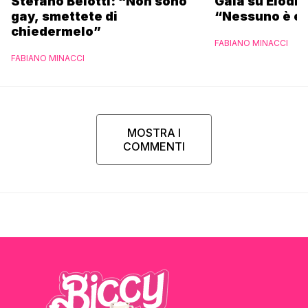
Stefano Belotti: “Non sono
Gaia su Elodie
gay, smettete di
“Nessuno è et
chiedermelo”
FABIANO MINACCI
FABIANO MINACCI
MOSTRA I
COMMENTI