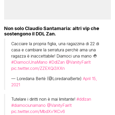
Non solo Claudio Santamaria: altri vip che
sostengono il DDL Zan.
Cacciare la propria figlia, una ragazzina di 22 di
casa e cambiare la serratura perchè ama una
ragazza è inaccettabile! Diamoci una mano 🤚
#DiamociUnaMano
#DdlZan
@VanityFairIt
pic.twitter.com/ZZEXQi3XXn
— Loredana Bertè (@LoredanaBerte)
April 15,
2021
Tutelare i diritti non è mai limitante!
#ddlzan
#diamociunamano
@VanityFairIt
pic.twitter.com/MbdXv1KCv6