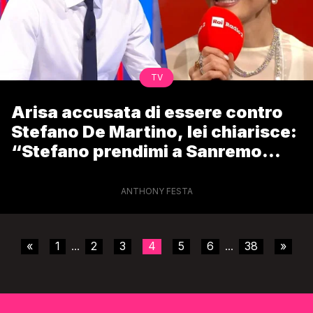
TV
Arisa accusata di essere contro
Stefano De Martino, lei chiarisce:
“Stefano prendimi a Sanremo
2027”
ANTHONY FESTA
«
1
2
3
4
5
6
38
»
...
...