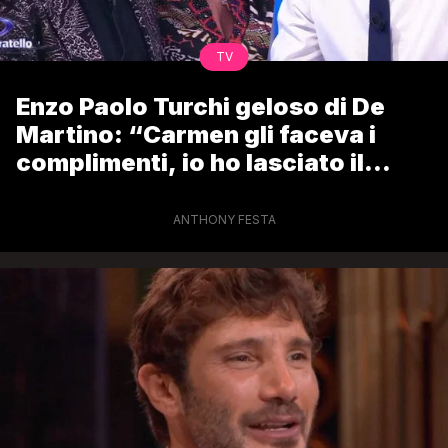
TV
Enzo Paolo Turchi geloso di De
Martino: “Carmen gli faceva i
complimenti, io ho lasciato il
teatro! Stefano mi ricorda me alla
sua età”
ANTHONY FESTA