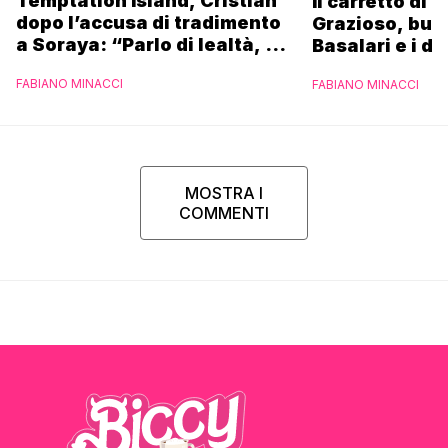
Temptation Island, Cristian
Il carretto di 
dopo l’accusa di tradimento
Grazioso, bus
a Soraya: “Parlo di lealtà, ma
Basalari e i du
ho tradito”
Parpiglia: “Ho
FABIANO MINACCI
FABIANO MINACCI
Ferrero”
MOSTRA I
COMMENTI