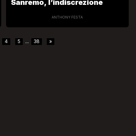
Sanremo, l’indiscrezione
ANTHONY FESTA
4
5
38
»
...