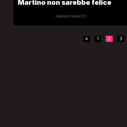
Martino non sarebbe felice
FABIANO MINACCI
«
1
2
3