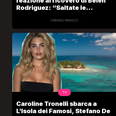
reazione al ricovero di Belen
Rodriguez: “Saltate le
registrazioni di Affari Tuoi”
FABIANO MINACCI
TV
Caroline Tronelli sbarca a
L’Isola dei Famosi, Stefano De