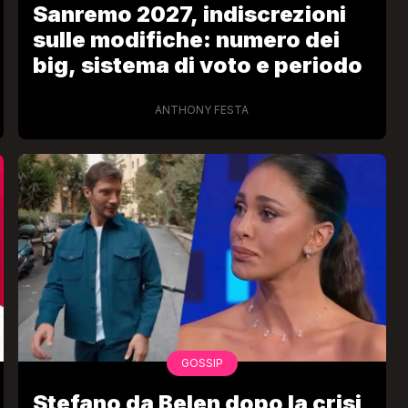
Sanremo 2027, indiscrezioni
sulle modifiche: numero dei
big, sistema di voto e periodo
ANTHONY FESTA
VIRAL
Camilla Milanesi lascia tutto:
“Addio cike mie, siete state una
andi
grande famiglia per me”
FABIANO MINACCI
GOSSIP
Stefano da Belen dopo la crisi,