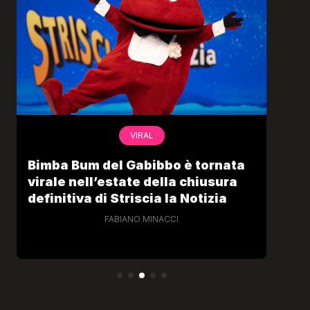
VIRAL
Bimba Bum del Gabibbo è tornata
Gab
virale nell’estate della chiusura
lo 
definitiva di Striscia la Notizia
Cec
FABIANO MINACCI