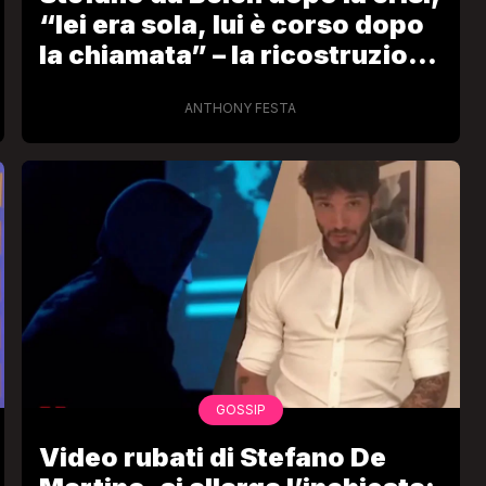
“lei era sola, lui è corso dopo
la chiamata” – la ricostruzione
di Parpiglia
ANTHONY FESTA
GOSSIP
Video rubati di Stefano De