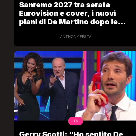
Sanremo 2027 tra serata
Eurovision e cover, i nuovi
piani di De Martino dopo le
polemiche
ANTHONY FESTA
LGBT
Bambola Star, la festa di
compleanno con tutte le gr
dive compie 15 anni: il video
completo
FABIANO MINACCI
TV
Gerry Scotti: “Ho sentito De