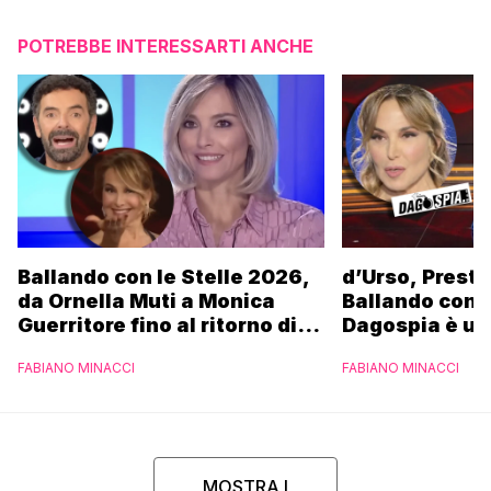
POTREBBE INTERESSARTI ANCHE
Ballando con le Stelle 2026,
d’Urso, Presta
da Ornella Muti a Monica
Ballando con l
Guerritore fino al ritorno di
Dagospia è un
Francesca Fialdini:
contro Medias
FABIANO MINACCI
FABIANO MINACCI
l’esclusiva di Gabriele
Parpiglia
MOSTRA I