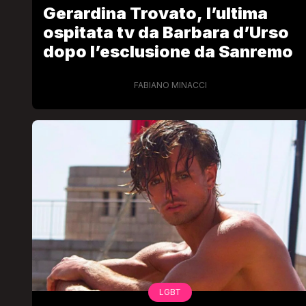
Gerardina Trovato, l’ultima
ospitata tv da Barbara d’Urso
dopo l’esclusione da Sanremo
FABIANO MINACCI
LGBT
Bambola Star, la festa di
compleanno con tutte le gr
dive compie 15 anni: il video
completo
FABIANO MINACCI
LGBT