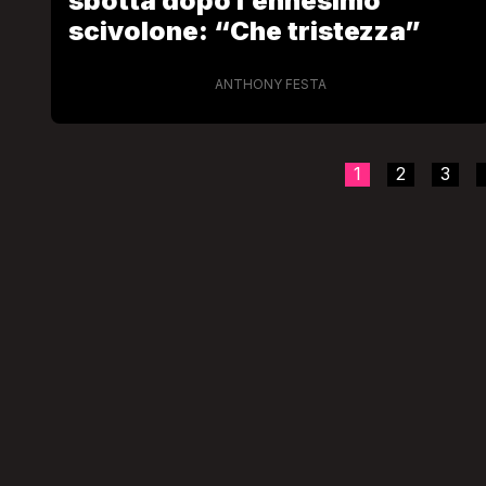
sbotta dopo l’ennesimo
scivolone: “Che tristezza”
ANTHONY FESTA
1
2
3