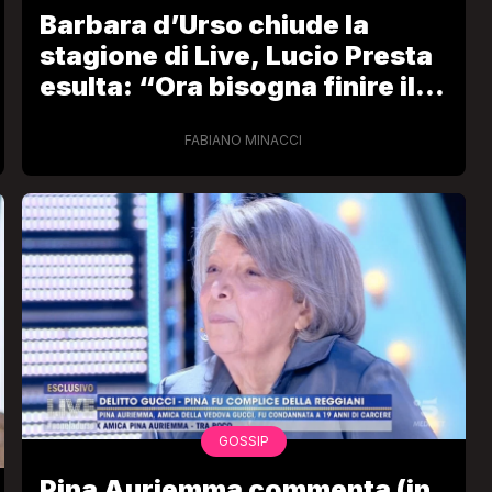
Barbara d’Urso chiude la
stagione di Live, Lucio Presta
esulta: “Ora bisogna finire il
lavoro e chiudere anche
Pomeriggio 5”
FABIANO MINACCI
VIRAL
Camilla Milanesi lascia tutto:
“Addio cike mie, siete state una
andi
grande famiglia per me”
FABIANO MINACCI
GOSSIP
Pina Auriemma commenta (in