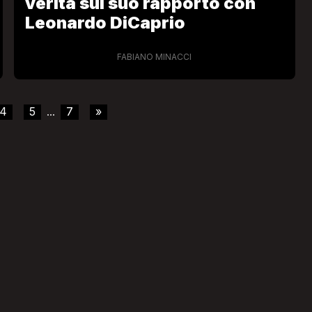
verità sul suo rapporto con
Leonardo DiCaprio
FABIANO MINACCI
4
5
7
»
...