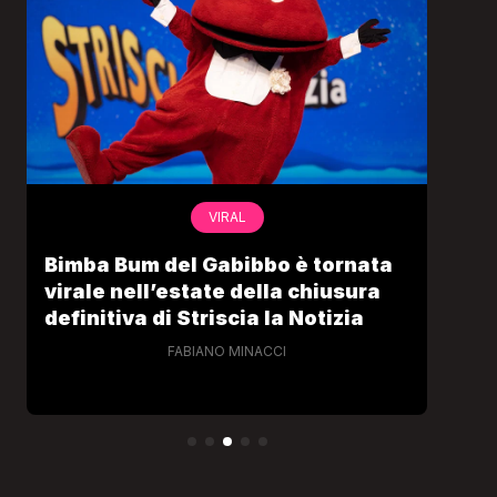
VIRAL
Bimba Bum del Gabibbo è tornata
Gab
virale nell’estate della chiusura
lo 
definitiva di Striscia la Notizia
Cec
FABIANO MINACCI