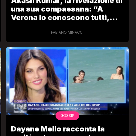
Akash Kumar, la rivelazione di
una sua compaesana: “A
Verona lo conoscono tutti,
aveva gli occhi nero ebano”
FABIANO MINACCI
GOSSIP
Dayane Mello racconta la