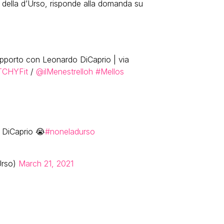
o della d’Urso, risponde alla domanda su
apporto con Leonardo DiCaprio | via
TCHYFit
/
@ilMenestrelloh
#Mellos
o DiCaprio 😭
#noneladurso
Urso)
March 21, 2021