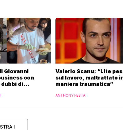
 di Giovanni
Valerio Scanu: “Lite pesan
business con
sul lavoro, maltrattato in
i dubbi di
maniera traumatica”
“Ho contattato la
I
ANTHONY FESTA
STRA I