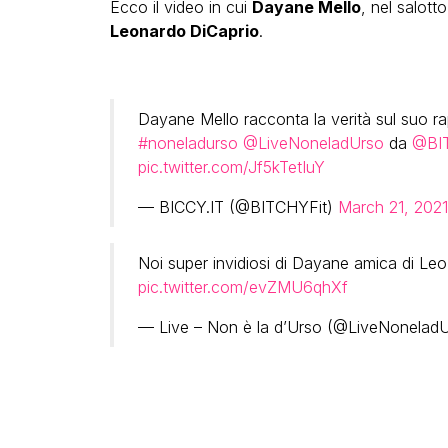
Ecco il video in cui
Dayane Mello
, nel salott
Leonardo DiCaprio
.
Dayane Mello racconta la verità sul suo r
#noneladurso
@LiveNoneladUrso
da
@BI
pic.twitter.com/Jf5kTetIuY
— BICCY.IT (@BITCHYFit)
March 21, 2021
Noi super invidiosi di Dayane amica di Le
pic.twitter.com/evZMU6qhXf
— Live – Non è la d’Urso (@LiveNonelad