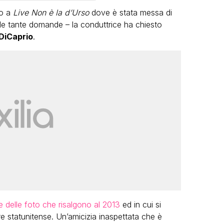
so a
Live Non è la d’Urso
dove è stata messa di
a le tante domande – la conduttrice ha chiesto
DiCaprio
.
LGBT
Bambola Star, la festa di
compleanno con tutte le grandi
dive compie 15 anni: il video
completo
FABIANO MINACCI
e delle foto che risalgono al 2013
ed in cui si
re statunitense. Un’amicizia inaspettata che è