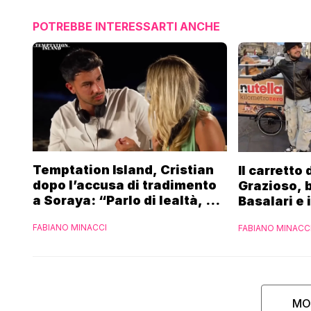
POTREBBE INTERESSARTI ANCHE
Temptation Island, Cristian
Il carretto
dopo l’accusa di tradimento
Grazioso, 
a Soraya: “Parlo di lealtà, ma
Basalari e 
ho tradito”
Parpiglia: 
FABIANO MINACCI
FABIANO MINACC
Ferrero”
MO