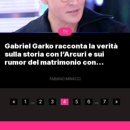
TV
Gabriel Garko racconta la verità
sulla storia con l’Arcuri e sui
rumor del matrimonio con
Gaetano
FABIANO MINACCI
«
1
2
3
4
5
6
7
»
...
...