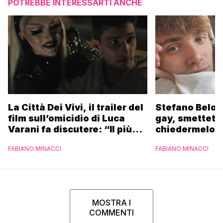
POTREBBE INTERESSARTI ANCHE
La Città Dei Vivi, il trailer del
Stefano Belot
film sull’omicidio di Luca
gay, smettete 
Varani fa discutere: “Il più
chiedermelo”
brutto mai visto in vita mia”
FABIANO MINACCI
FABIANO MINACCI
MOSTRA I
COMMENTI