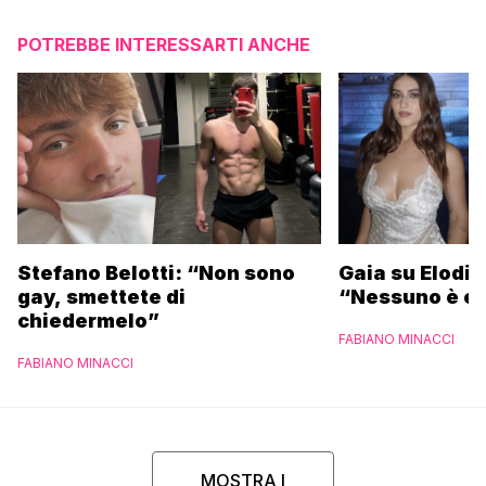
POTREBBE INTERESSARTI ANCHE
Stefano Belotti: “Non sono
Gaia su Elodie
gay, smettete di
“Nessuno è et
chiedermelo”
FABIANO MINACCI
FABIANO MINACCI
MOSTRA I