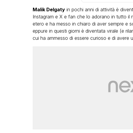
Malik Delgaty
in pochi anni di attività è diven
Instagram e X e fan che lo adorano in tutto il 
etero e ha messo in chiaro di aver sempre e so
eppure in questi giorni è diventata virale (e rila
cui ha ammesso di essere curioso e di avere un
VIRAL
Camilla Milanesi lascia tutt
“Addio cike mie, siete state
grande famiglia per me”
FABIANO MINACCI