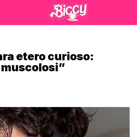
ara etero curioso:
i muscolosi”