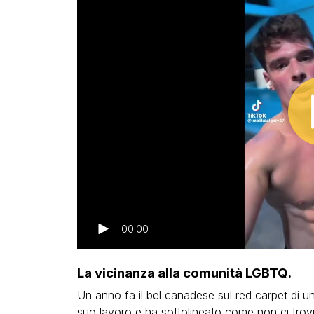
00:00
La vicinanza alla comunità LGBTQ.
Un anno fa il bel canadese sul red carpet di un
suo lavoro e ha sottolineato come non ci trovi 