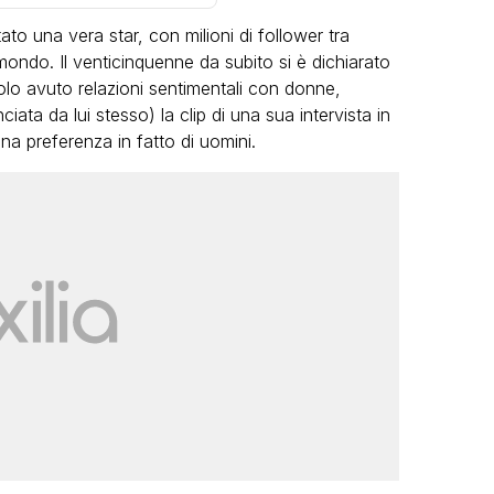
tato una vera star, con milioni di follower tra
mondo. Il venticinquenne da subito si è dichiarato
lo avuto relazioni sentimentali con donne,
nciata da lui stesso) la clip di una sua intervista in
a preferenza in fatto di uomini.
VIRAL
o:
Bimba Bum del Gabibbo è tornata
 una
virale nell’estate della chiusura
definitiva di Striscia la Notizia
FABIANO MINACCI