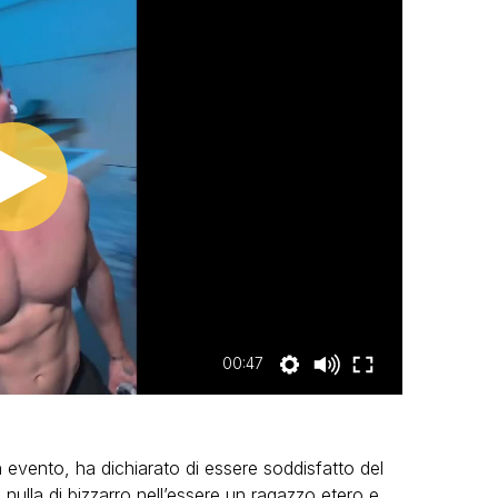
00:47
 evento, ha dichiarato di essere soddisfatto del
nulla di bizzarro nell’essere un ragazzo etero e