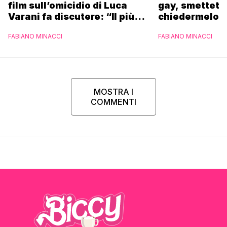
film sull’omicidio di Luca
gay, smettete 
Varani fa discutere: “Il più
chiedermelo”
brutto mai visto in vita mia”
FABIANO MINACCI
FABIANO MINACCI
MOSTRA I
COMMENTI