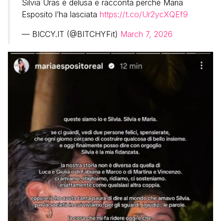
Silvia Uras è delusa e racconta perché Maria
Esposito l’ha lasciata
https://t.co/Ur2ycXQEf9
— BICCY.IT (@BITCHYFit)
March 7, 2026