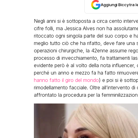
Aggiungi Biccy tra l
Negli anni si è sottoposta a circa cento interve
cifre folli, ma Jessica Alves non ha assolutam
ritoccato ogni singola parte del suo corpo e 
meglio tutto ciò che ha rifatto, deve fare una
operazioni chirurgiche, la 42enne assume regola
LGBT
processo di invecchiamento, fa trattamenti las
Bambola Star, la festa di
evidente però è al volto della nota influencer,
compleanno con tutte le gr
perché un anno e mezzo fa ha fatto rimuovere 
dive compie 15 anni: il video
hanno fatto il giro del mondo
) e poi si è sotto
completo
rimodellamento facciale. Oltre all’intervento di
affrontato la procedura per la femminilizzazion
FABIANO MINACCI