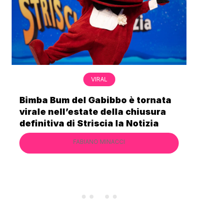
VIRAL
Bimba Bum del Gabibbo è tornata
Gab
virale nell’estate della chiusura
lo 
definitiva di Striscia la Notizia
Cec
FABIANO MINACCI