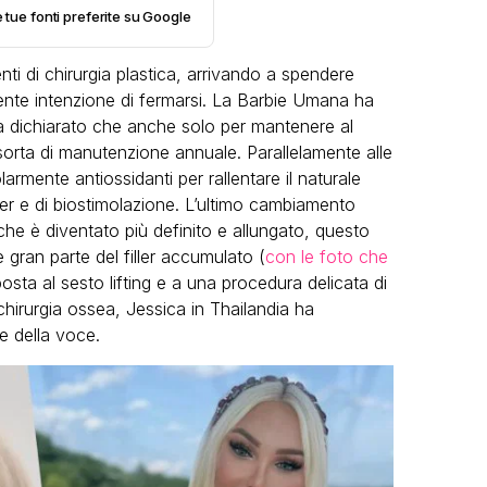
e tue fonti preferite su Google
nti di chirurgia plastica, arrivando a spendere
ente intenzione di fermarsi. La Barbie Umana ha
ha dichiarato che anche solo per mantenere al
 sorta di manutenzione annuale. Parallelamente alle
rmente antiossidanti per rallentare il naturale
VIRAL
er e di biostimolazione. L’ultimo cambiamento
Camilla Milanesi lascia tutto:
 che è diventato più definito e allungato, questo
“Addio cike mie, siete state una
andi
gran parte del filler accumulato (
con le foto che
grande famiglia per me”
posta al sesto lifting e a una procedura delicata di
 chirurgia ossea, Jessica in Thailandia ha
FABIANO MINACCI
e della voce.