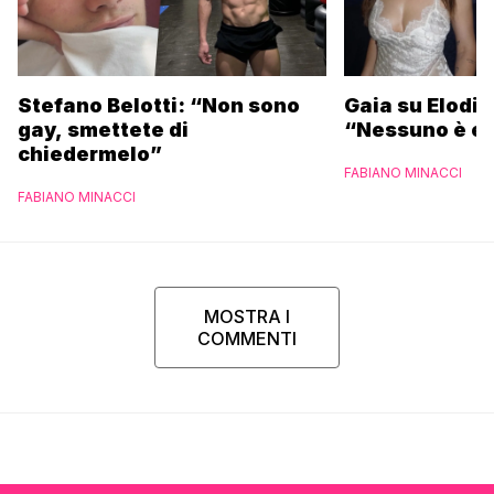
Stefano Belotti: “Non sono
Gaia su Elodie
gay, smettete di
“Nessuno è et
chiedermelo”
FABIANO MINACCI
FABIANO MINACCI
MOSTRA I
COMMENTI