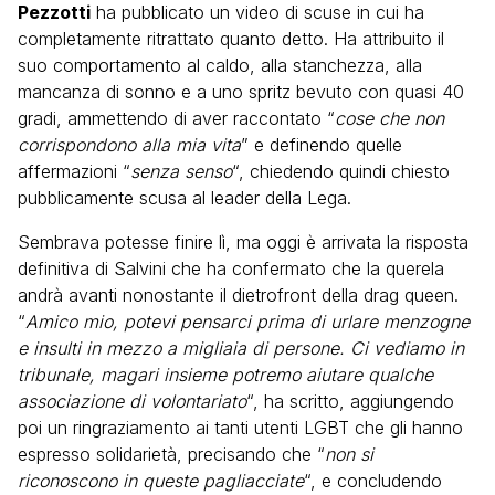
Pezzotti
ha pubblicato un video di scuse in cui ha
completamente ritrattato quanto detto. Ha attribuito il
suo comportamento al caldo, alla stanchezza, alla
mancanza di sonno e a uno spritz bevuto con quasi 40
gradi, ammettendo di aver raccontato “
cose che non
corrispondono alla mia vita
” e definendo quelle
affermazioni “
senza senso
“, chiedendo quindi chiesto
pubblicamente scusa al leader della Lega.
Sembrava potesse finire lì, ma oggi è arrivata la risposta
definitiva di Salvini che ha confermato che la querela
andrà avanti nonostante il dietrofront della drag queen.
“
Amico mio, potevi pensarci prima di urlare menzogne
e insulti in mezzo a migliaia di persone. Ci vediamo in
tribunale, magari insieme potremo aiutare qualche
associazione di volontariato
“, ha scritto, aggiungendo
poi un ringraziamento ai tanti utenti LGBT che gli hanno
espresso solidarietà, precisando che “
non si
riconoscono in queste pagliacciate
“, e concludendo