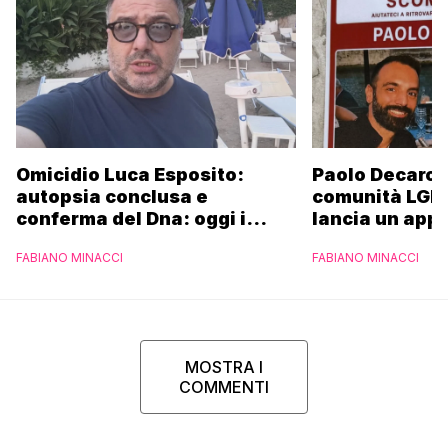
Omicidio Luca Esposito:
Paolo Decaro è
autopsia conclusa e
comunità LGBT
conferma del Dna: oggi i
lancia un appe
funerali
FABIANO MINACCI
FABIANO MINACCI
MOSTRA I
COMMENTI