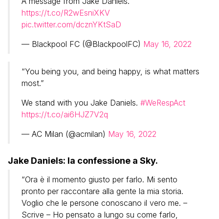
A message from Jake Daniels.
https://t.co/R2wEsniXKV
pic.twitter.com/dcznYKtSaD
— Blackpool FC (@BlackpoolFC)
May 16, 2022
“You being you, and being happy, is what matters
most.”
We stand with you Jake Daniels.
#WeRespAct
https://t.co/ai6HJZ7V2q
— AC Milan (@acmilan)
May 16, 2022
Jake Daniels: la confessione a Sky.
“Ora è il momento giusto per farlo. Mi sento
pronto per raccontare alla gente la mia storia.
Voglio che le persone conoscano il vero me. –
Scrive – Ho pensato a lungo su come farlo,