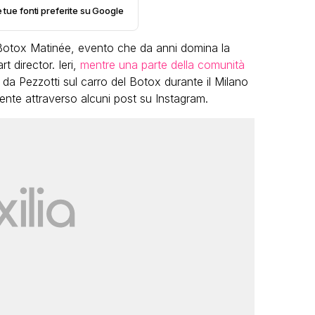
e tue fonti preferite su Google
l Botox Matinée, evento che da anni domina la
art director. Ieri,
mentre una parte della comunità
da Pezzotti sul carro del Botox durante il Milano
ente attraverso alcuni post su Instagram.
VIRAL
Camilla Milanesi lascia tutto:
“Addio cike mie, siete state una
grande famiglia per me”
FABIANO MINACCI