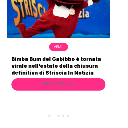
VIRAL
Bimba Bum del Gabibbo è tornata
Gab
virale nell’estate della chiusura
lo 
definitiva di Striscia la Notizia
Cec
FABIANO MINACCI