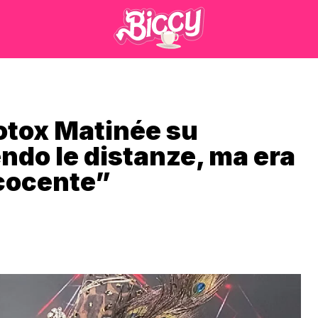
otox Matinée su
ndo le distanze, ma era
 cocente”