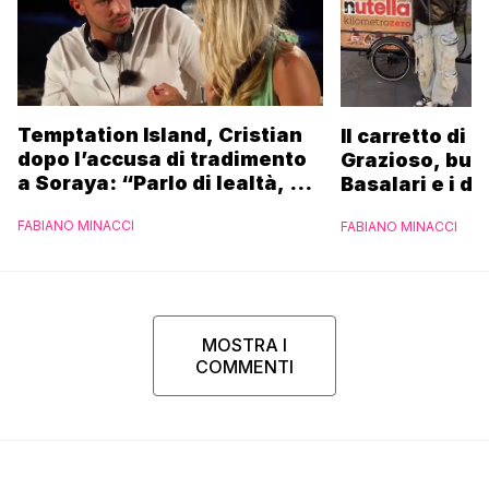
Temptation Island, Cristian
Il carretto di 
dopo l’accusa di tradimento
Grazioso, bus
a Soraya: “Parlo di lealtà, ma
Basalari e i du
ho tradito”
Parpiglia: “Ho
FABIANO MINACCI
FABIANO MINACCI
Ferrero”
MOSTRA I
COMMENTI