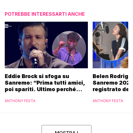
POTREBBE INTERESSARTI ANCHE
Eddie Brock si sfoga su
Belen Rodrigu
Sanremo: “Prima tutti amici,
Sanremo 2027
poi spariti. Ultimo perché
registrato dei
altri hanno fatto più
potrebbe coin
ANTHONY FESTA
ANTHONY FESTA
marchette”