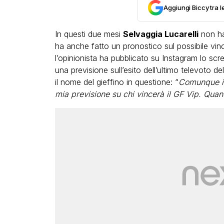
Aggiungi Biccy tra l
In questi due mesi
Selvaggia Lucarelli
non ha
ha anche fatto un pronostico sul possibile vinc
l’opinionista ha pubblicato su Instagram lo sc
una previsione sull’esito dell’ultimo televoto d
il nome del gieffino in questione: “
Comunque io 
LGBT
mia previsione su chi vincerà il GF Vip. Quand
Bambola Star, la festa di
compleanno con tutte le gr
dive compie 15 anni: il video
completo
FABIANO MINACCI