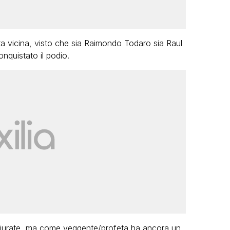
ta vicina, visto che sia Raimondo Todaro sia Raul
onquistato il podio.
e giurate, ma come veggente/profeta ha ancora un