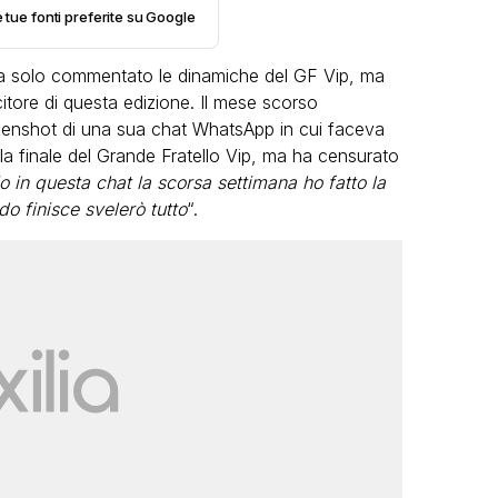
e tue fonti preferite su Google
 solo commentato le dinamiche del GF Vip, ma
itore di questa edizione. Il mese scorso
reenshot di una sua chat WhatsApp in cui faceva
ella finale del Grande Fratello Vip, ma ha censurato
in questa chat la scorsa settimana ho fatto la
VIRAL
o finisce svelerò tutto
“.
Camilla Milanesi lascia tutto:
“Addio cike mie, siete state una
andi
grande famiglia per me”
FABIANO MINACCI