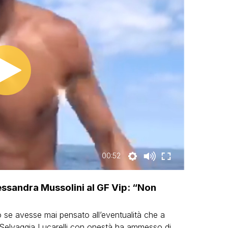
00:52
Alessandra Mussolini al GF Vip: “Non
.
 se avesse mai pensato all’eventualità che a
 Selvaggia Lucarelli con onestà ha ammesso di