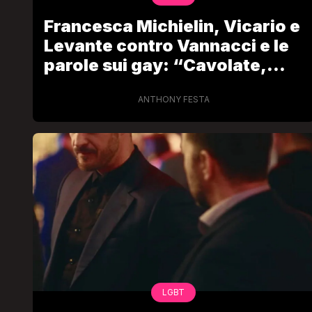
Francesca Michielin, Vicario e
Levante contro Vannacci e le
parole sui gay: “Cavolate,
parole pericolose e violente”
ANTHONY FESTA
LGBT