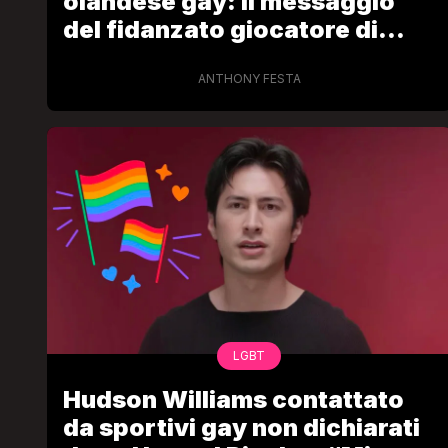
olandese gay: il messaggio
del fidanzato giocatore di
hockey
ANTHONY FESTA
LGBT
Hudson Williams contattato
da sportivi gay non dichiarati