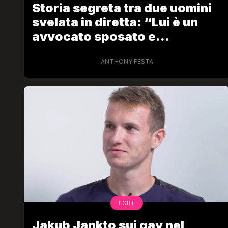
Storia segreta tra due uomini
svelata in diretta: “Lui è un
avvocato sposato e
insospettabile”
ANTHONY FESTA
LGBT
Bambola Star, la festa di
compleanno con tutte le gr
dive compie 15 anni: il video
completo
FABIANO MINACCI
LGBT
Jakub Jankto sui gay nel