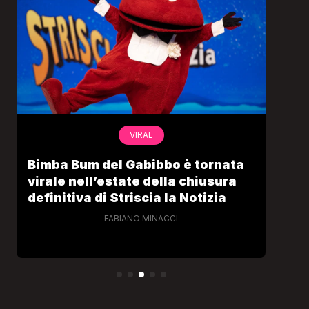
VIRAL
Bimba Bum del Gabibbo è tornata
Gab
virale nell’estate della chiusura
lo 
definitiva di Striscia la Notizia
Cec
FABIANO MINACCI