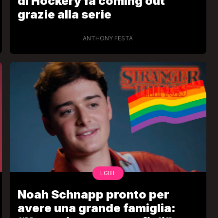
di Hockery fa coming out
grazie alla serie
ANTHONY FESTA
LGBT
Noah Schnapp pronto per
avere una grande famiglia: