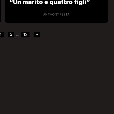
“Un marito e quattro figli”
ANTHONY FESTA
4
5
12
»
...