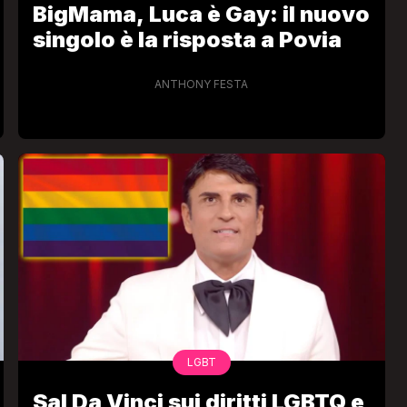
BigMama, Luca è Gay: il nuovo
singolo è la risposta a Povia
ANTHONY FESTA
VIRAL
Camilla Milanesi lascia tutto:
“Addio cike mie, siete state una
andi
grande famiglia per me”
FABIANO MINACCI
LGBT
Sal Da Vinci sui diritti LGBTQ e