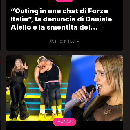
“Outing in una chat di Forza
Italia”, la denuncia di Daniele
Aiello e la smentita del
presidente di Gay
Conservatori Liberali
ANTHONY FESTA
MUSICA