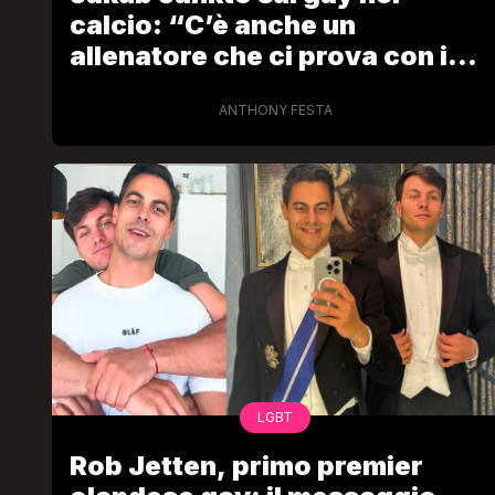
calcio: “C’è anche un
allenatore che ci prova con i
calciatori”
ANTHONY FESTA
LGBT
Rob Jetten, primo premier