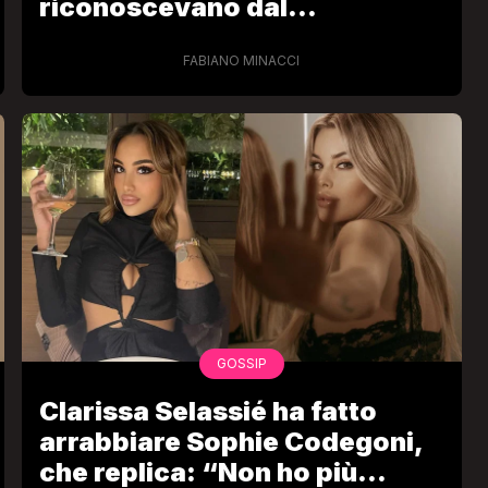
riconoscevano dal
documento: “Sì mi sono
rifatta!”
FABIANO MINACCI
GOSSIP
Clarissa Selassié ha fatto
arrabbiare Sophie Codegoni,
che replica: “Non ho più