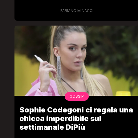
FABIANO MINACCI
GOSSIP
Sophie Codegoni ci regala una
chicca imperdibile sul
settimanale DiPiù