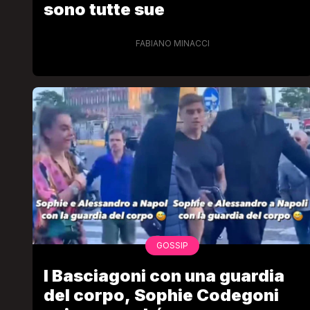
sono tutte sue
FABIANO MINACCI
LGBT
Bambola Star, la festa di
compleanno con tutte le gr
dive compie 15 anni: il video
completo
FABIANO MINACCI
GOSSIP
I Basciagoni con una guardia
del corpo, Sophie Codegoni