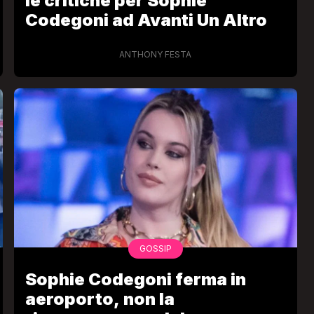
le critiche per Sophie
Codegoni ad Avanti Un Altro
ANTHONY FESTA
VIRAL
Camilla Milanesi lascia tutto:
“Addio cike mie, siete state una
andi
grande famiglia per me”
FABIANO MINACCI
GOSSIP
Sophie Codegoni ferma in
aeroporto, non la