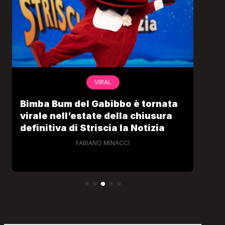
VIRAL
Bimba Bum del Gabibbo è tornata
Gab
virale nell’estate della chiusura
lo 
definitiva di Striscia la Notizia
Cec
FABIANO MINACCI