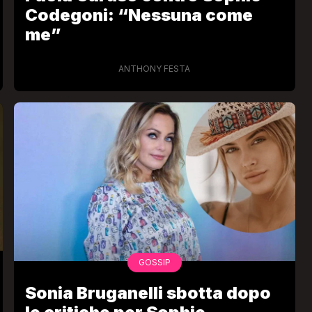
Codegoni: “Nessuna come
me”
ANTHONY FESTA
GOSSIP
Sonia Bruganelli sbotta dopo