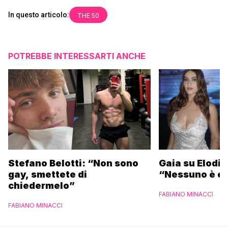
In questo articolo:
THE 50
POTREBBE INTERESSARTI ANCHE
Stefano Belotti: “Non sono
Gaia su Elodie
gay, smettete di
“Nessuno è et
chiedermelo”
FABIANO MINACCI
FABIANO MINACCI