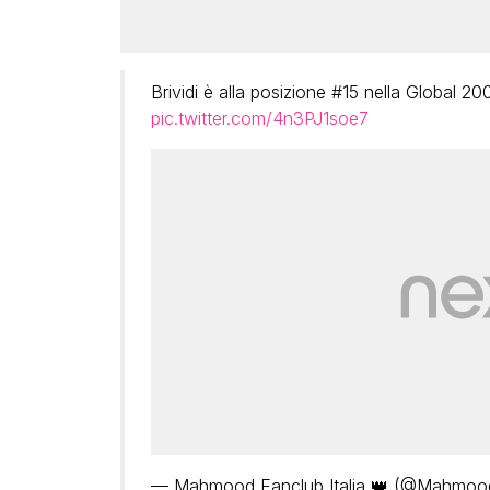
Brividi è alla posizione #15 nella Global 200 
pic.twitter.com/4n3PJ1soe7
— Mahmood Fanclub Italia 👑 (@Mahmood