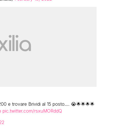
200 e trovare Brividi al 15 posto…. 😭🌟🌟🌟🌟
o
pic.twitter.com/rsxuMORddQ
22