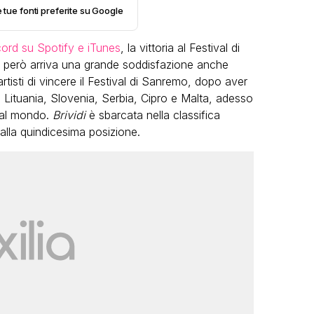
e tue fonti preferite su Google
cord su Spotify e iTunes
, la vittoria al Festival di
o però arriva una grande soddisfazione anche
tisti di vincere il Festival di Sanremo, dopo aver
, Lituania, Slovenia, Serbia, Cipro e Malta, adesso
i al mondo.
Brividi
è sbarcata nella classifica
LGBT
alla quindicesima posizione.
Bambola Star, la festa di
compleanno con tutte le grandi
dive compie 15 anni: il video
completo
FABIANO MINACCI