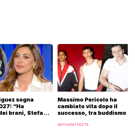
iguez sogna
Massimo Pericolo ha
027: “Ha
cambiato vita dopo il
dei brani, Stefano
successo, tra buddismo e
oinvolgerla”
veri affetti: “I soldi non fa
ANTHONY FESTA
la felicità”