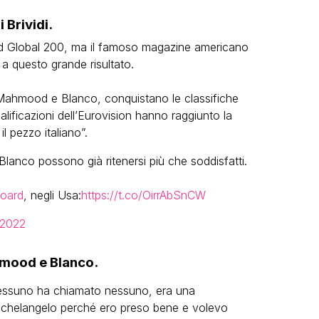
 Brividi.
rd Global 200, ma il famoso magazine americano
 a questo grande risultato.
 Mahmood e Blanco, conquistano le classifiche
alificazioni dell’Eurovision hanno raggiunto la
il pezzo italiano”.
nco possono già ritenersi più che soddisfatti.
board
, negli Usa:
https://t.co/OirrAbSnCW
 2022
hmood e Blanco.
Nessuno ha chiamato nessuno, era una
ichelangelo perché ero preso bene e volevo