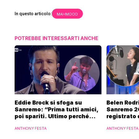
In questo articolo:
MAHMOOD
POTREBBE INTERESSARTI ANCHE
Eddie Brock si sfoga su
Belen Rodr
Sanremo: “Prima tutti amici,
Sanremo 2
poi spariti. Ultimo perché
registrato 
altri hanno fatto più
potrebbe c
ANTHONY FESTA
ANTHONY FESTA
marchette”