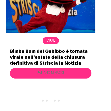
VIRAL
Bimba Bum del Gabibbo è tornata
Gab
virale nell’estate della chiusura
lo 
definitiva di Striscia la Notizia
Cec
FABIANO MINACCI