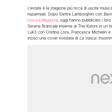
L’estate è la stagione più ricca di uscite musica
risparmiati. Dopo Elettra Lamborghini con
Bam
con
Le Ragazze
, oggi hanno pubblicato i loro
Serena Brancale insieme ai The Kolors in un b
Luk3 con Cristina Lora, Francesca Michielin e
inciso una cover rivisitata di
La Vasca
. Insomm
LGBT
Bambola Star, la festa di
compleanno con tutte le gr
dive compie 15 anni: il video
completo
FABIANO MINACCI