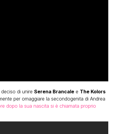
deciso di unire
Serena Brancale
e
The Kolors
lmente per omaggiare la secondogenita di Andrea
ore dopo la sua nascita si è chiamata proprio