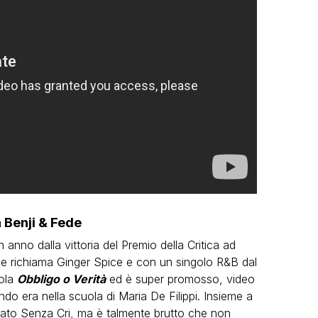
 Benji & Fede
 anno dalla vittoria del Premio della Critica ad
he richiama Ginger Spice e con un singolo R&B dal
tola
Obbligo o Verità
ed è super promosso, video
do era nella scuola di Maria De Filippi. Insieme a
nzato Senza Cri, ma è talmente brutto che non