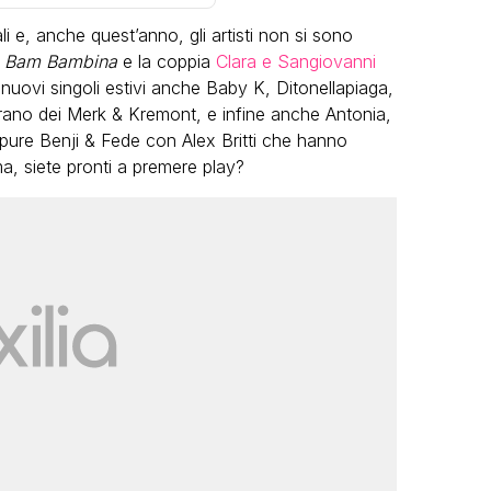
li e, anche quest’anno, gli artisti non si sono
 Bam Bambina
e la coppia
Clara e Sangiovanni
 nuovi singoli estivi anche Baby K, Ditonellapiaga,
rano dei Merk & Kremont, e infine anche Antonia,
 pure Benji & Fede con Alex Britti che hanno
a, siete pronti a premere play?
VIRAL
Camilla Milanesi lascia tutto:
“Addio cike mie, siete state una
andi
grande famiglia per me”
FABIANO MINACCI