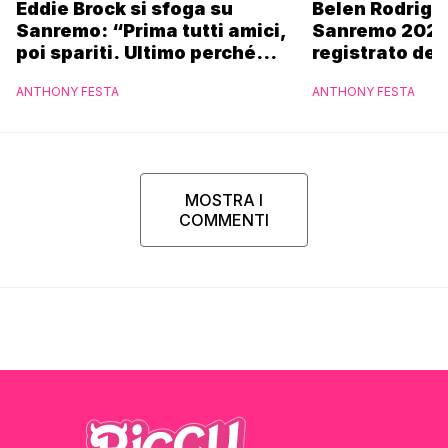
Eddie Brock si sfoga su
Belen Rodrigu
Sanremo: “Prima tutti amici,
Sanremo 2027
poi spariti. Ultimo perché
registrato dei
altri hanno fatto più
potrebbe coin
ANTHONY FESTA
ANTHONY FESTA
marchette”
MOSTRA I
COMMENTI