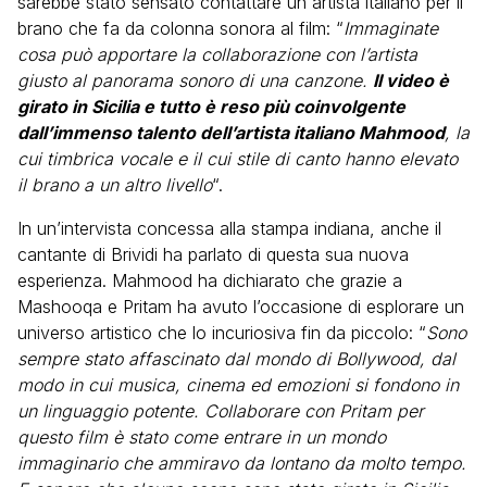
sarebbe stato sensato contattare un artista italiano per il
brano che fa da colonna sonora al film: “
Immaginate
cosa può apportare la collaborazione con l’artista
giusto al panorama sonoro di una canzone.
Il video è
girato in Sicilia e tutto è reso più coinvolgente
dall’immenso talento dell’artista italiano Mahmood
, la
cui timbrica vocale e il cui stile di canto hanno elevato
il brano a un altro livello
“.
In un’intervista concessa alla stampa indiana, anche il
cantante di Brividi ha parlato di questa sua nuova
esperienza. Mahmood ha dichiarato che grazie a
Mashooqa e Pritam ha avuto l’occasione di esplorare un
universo artistico che lo incuriosiva fin da piccolo: “
Sono
sempre stato affascinato dal mondo di Bollywood, dal
modo in cui musica, cinema ed emozioni si fondono in
un linguaggio potente. Collaborare con Pritam per
questo film è stato come entrare in un mondo
immaginario che ammiravo da lontano da molto tempo.