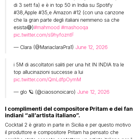
di 3 sett fa) e è in top 50 in India su Spotify
#38,Apple #35,e Amazon #12 (con una canzone
che la gran parte degli italiani nemmeno sa che
esista😅)
#mahmood
#mashooqa
pic.twitter.com/s9hyfozntF
— Clara (@MariaclaraPra1)
June 12, 2026
i 5M di ascoltatori saliti per una hit IN INDIA tra le
top allucinazioni successe a lui
pic.twitter.com/QmLdfpOymM
— glo 🪐 (@ciaosonoicaro)
June 12, 2026
I complimenti del compositore Pritam e dei fan
indiani “all’artista italiano”.
Cocktail 2 è girato in parte in Sicilia e per questo motivo
il produttore e compositore Pritam ha pensato che