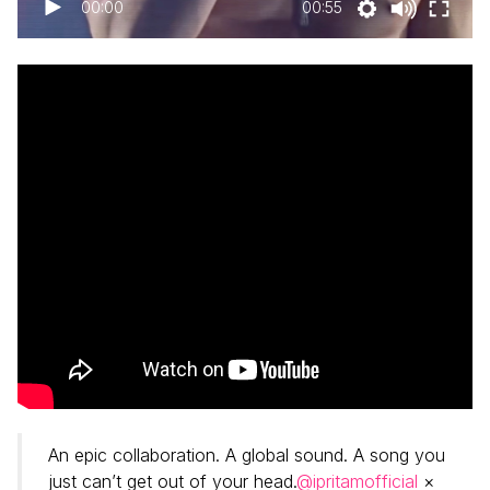
00:00
00:55
An epic collaboration. A global sound. A song you
just can’t get out of your head.
@ipritamofficial
×