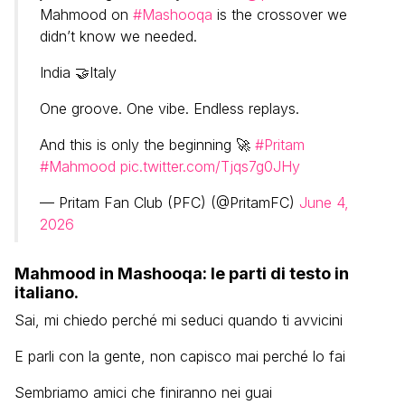
Mahmood on
#Mashooqa
is the crossover we
didn’t know we needed.
India 🤝Italy
One groove. One vibe. Endless replays.
And this is only the beginning 🚀
#Pritam
#Mahmood
pic.twitter.com/Tjqs7g0JHy
— Pritam Fan Club (PFC) (@PritamFC)
June 4,
2026
Mahmood in Mashooqa: le parti di testo in
italiano.
Sai, mi chiedo perché mi seduci quando ti avvicini
E parli con la gente, non capisco mai perché lo fai
Sembriamo amici che finiranno nei guai