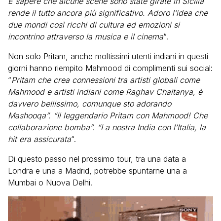
E sapere che alcune scene sono state girate in Sicilia
rende il tutto ancora più significativo. Adoro l’idea che
due mondi così ricchi di cultura ed emozioni si
incontrino attraverso la musica e il cinema
“.
Non solo Pritam, anche moltissimi utenti indiani in questi
giorni hanno riempito Mahmood di complimenti sui social:
“
Pritam che crea connessioni tra artisti globali come
Mahmood e artisti indiani come Raghav Chaitanya, è
davvero bellissimo, comunque sto adorando
Mashooqa”. “Il leggendario Pritam con Mahmood! Che
collaborazione bomba”. “La nostra India con l’Italia, la
hit era assicurata
“.
Di questo passo nel prossimo tour, tra una data a
Londra e una a Madrid, potrebbe spuntarne una a
Mumbai o Nuova Delhi.