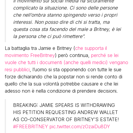
Il movimento sui social media ha sicuramente
complicato la situazione. Ci sono delle persone
che nell’ombra stanno spingendo verso i propri
interessi. Non posso dire di chi si tratta, ma
questa cosa sta facendo del male a Britney, è lei
la persona che ci può rimettere”.
La battaglia tra Jamie e Britney (
che supporta il
movimento FreeBritney
) però continua,
perché se lei
vuole che tutti i documenti (anche quelli medici) vengano
resi pubblici
, l’uomo si sta opponendo con tutte le sue
forze dichiarando che la popstar non si rende conto di
quello che la sua volontà potrebbe causare e che lei
adesso non è nella condizione di prendere decisioni.
BREAKING: JAMIE SPEARS IS WITHDRAWING
HIS PETITION REQUESTING ANDREW WALLET
AS CO-CONSERVATOR OF BRITNEY’S ESTATE!
#FREEBRITNEY
pic.twitter.com/zOzaiDu8DY