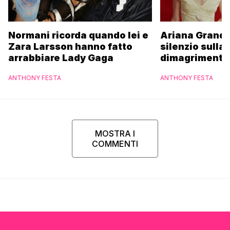
Normani ricorda quando lei e
Ariana Grande
Zara Larsson hanno fatto
silenzio sulla
arrabbiare Lady Gaga
dimagrimento 
pausa: “Tutti
ANTHONY FESTA
ANTHONY FESTA
di fermarsi”
MOSTRA I
COMMENTI