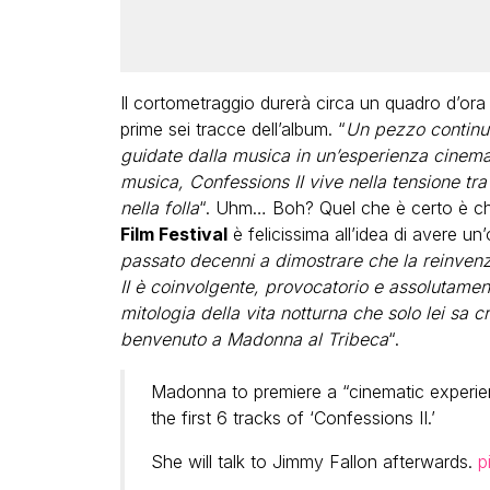
Il cortometraggio durerà circa un quadro d’ora 
prime sei tracce dell’album. “
Un pezzo continu
guidate dalla musica in un’esperienza cinemat
musica, Confessions II vive nella tensione tra 
nella folla
“. Uhm… Boh? Quel che è certo è ch
Film Festival
è felicissima all’idea di avere un
passato decenni a dimostrare che la reinvenz
II è coinvolgente, provocatorio e assolutamen
mitologia della vita notturna che solo lei sa 
benvenuto a Madonna al Tribeca
“.
Madonna to premiere a “cinematic experienc
the first 6 tracks of ‘Confessions II.’
She will talk to Jimmy Fallon afterwards.
p