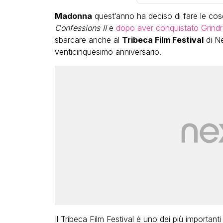
Madonna
quest’anno ha deciso di fare le cos
Confessions II
e
dopo aver conquistato Grindr
sbarcare anche al
Tribeca Film Festival
di Ne
venticinquesimo anniversario.
LGBT
Bambola Star, la festa di
compleanno con tutte le gr
dive compie 15 anni: il video
completo
FABIANO MINACCI
Il Tribeca Film Festival è uno dei più importanti