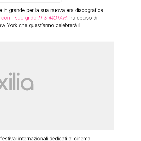
e in grande per la sua nuova era discografica
 con il suo grido
IT’S MOTAH
, ha deciso di
w York che quest’anno celebrerà il
VIRAL
Camilla Milanesi lascia tutto:
“Addio cike mie, siete state una
andi
grande famiglia per me”
FABIANO MINACCI
 festival internazionali dedicati al cinema