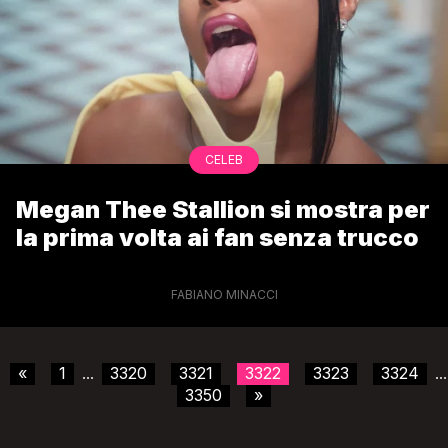
CELEB
Megan Thee Stallion si mostra per
la prima volta ai fan senza trucco
FABIANO MINACCI
«
1
3320
3321
3322
3323
3324
...
...
3350
»