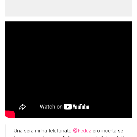
Una sera mi ha telefonato
@Fedez
ero incerta se