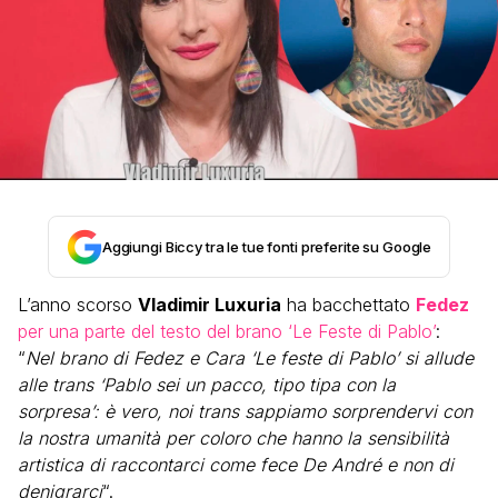
Aggiungi Biccy tra le tue fonti preferite su Google
L’anno scorso
Vladimir Luxuria
ha bacchettato
Fedez
per una parte del testo del brano ‘Le Feste di Pablo’
:
“
Nel brano di Fedez e Cara ‘Le feste di Pablo’ si allude
alle trans ‘Pablo sei un pacco, tipo tipa con la
sorpresa’: è vero, noi trans sappiamo sorprendervi con
la nostra umanità per coloro che hanno la sensibilità
artistica di raccontarci come fece De André e non di
denigrarci
“.