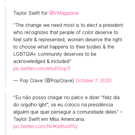
Taylor Swift for
@VMagazine
:
“The change we need most is to elect a president
who recognizes that people of color deserve to
feel safe & represented, women deserve the right
to choose what happens to their bodies & the
LGBTQIA+ community deserves to be
acknowledged & included”
pic.twitter.com/eituPGcp7l
— Pop Crave (@PopCrave)
October 7, 2020
“Eu não posso chegar no palco e dizer “feliz dia
do orgulho lgbt”, se eu coloco na presidência
alguém que quer perseguir a comunidade deles” –
Taylor Swift em Miss Americana.
pic.twitter.com/NHKw8unP5y