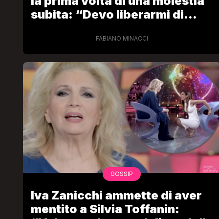
la prima volta di una molestia
subita: “Devo liberarmi di
questo peso”
FABIANO MINACCI
GOSSIP
Iva Zanicchi ammette di aver
mentito a Silvia Toffanin: