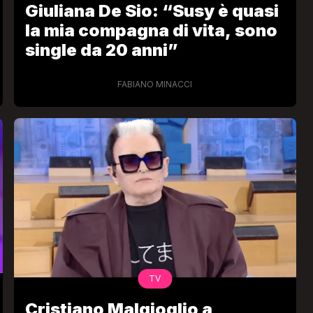
Giuliana De Sio: “Susy è quasi
la mia compagna di vita, sono
single da 20 anni”
FABIANO MINACCI
VIRAL
Camilla Milanesi lascia tutto:
“Addio cike mie, siete state una
andi
grande famiglia per me”
FABIANO MINACCI
TV
Cristiano Malgioglio a