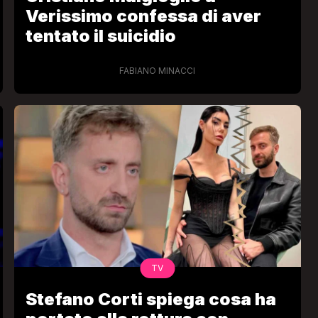
Verissimo confessa di aver
tentato il suicidio
FABIANO MINACCI
TV
Stefano Corti spiega cosa ha