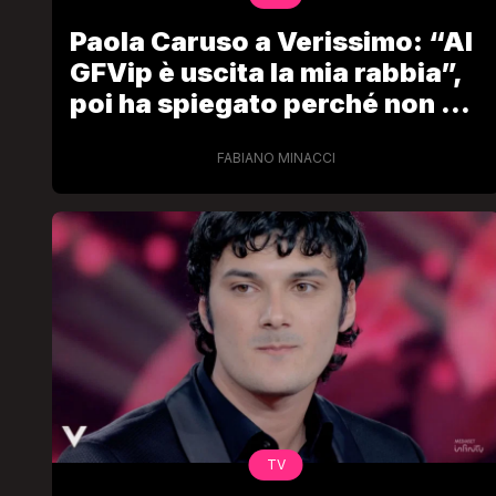
Paola Caruso a Verissimo: “Al
GFVip è uscita la mia rabbia”,
poi ha spiegato perché non è
andata in studio
FABIANO MINACCI
TV