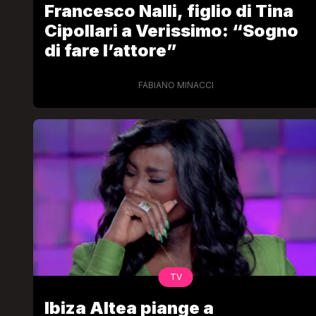
Francesco Nalli, figlio di Tina
Cipollari a Verissimo: “Sogno
di fare l’attore”
FABIANO MINACCI
LGBT
Bambola Star, la festa di
compleanno con tutte le gr
dive compie 15 anni: il video
completo
FABIANO MINACCI
TV
Ibiza Altea piange a