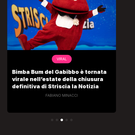
VIRAL
Bimba Bum del Gabibbo è tornata
Gab
virale nell’estate della chiusura
lo 
definitiva di Striscia la Notizia
Cec
FABIANO MINACCI