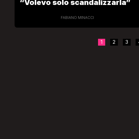
“Volevo solo scandalizzarla”
FABIANO MINACCI
1
2
3