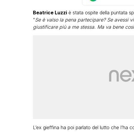
Beatrice Luzzi
è stata ospite della puntata sp
“
Se è valso la pena partecipare? Se avessi vi
giustificare più a me stessa. Ma va bene così
LGBT
Bambola Star, la festa di
compleanno con tutte le gr
dive compie 15 anni: il video
completo
FABIANO MINACCI
L’ex gieffina ha poi parlato del lutto che l’ha c