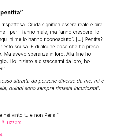
 pentita”
irrispettosa. Cruda significa essere reale e dire
 lì per lì fanno male, ma fanno crescere. Io
nquilini me lo hanno riconosciuto”. […] Pentita?
chiesto scusa. E di alcune cose che ho preso
io. Ma avevo speranza in loro. Alla fine ho
lio. Ho iniziato a distaccarmi da loro, ho
i”.
esso attratta da persone diverse da me, mi è
lla, quindi sono sempre rimasta incuriosita
“.
e hai vinto tu e non Perla!”
#Luzzers
4