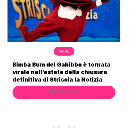
VIRAL
Bimba Bum del Gabibbo è tornata
Gab
virale nell’estate della chiusura
lo 
definitiva di Striscia la Notizia
Cec
FABIANO MINACCI