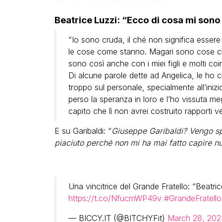
Beatrice Luzzi: “Ecco di cosa mi sono
“Io sono cruda, il ché non significa essere 
le cose come stanno. Magari sono cose che
sono così anche con i miei figli e molti coi
Di alcune parole dette ad Angelica, le ho 
troppo sul personale, specialmente all’iniz
perso la speranza in loro e l’ho vissuta meg
capito che lì non avrei costruito rapporti ver
E su Garibaldi: “
Giuseppe Garibaldi? Vengo sp
piaciuto perché non mi ha mai fatto capire nu
Una vincitrice del Grande Fratello: “Beatric
https://t.co/NfucmWP49v
#GrandeFratello
— BICCY.IT (@BITCHYFit)
March 28, 202