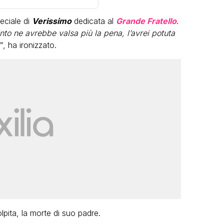
eciale di
Verissimo
dedicata al
Grande Fratello
.
nto ne avrebbe valsa più la pena, l’avrei potuta
“, ha ironizzato.
VIRAL
Camilla Milanesi lascia tutto:
“Addio cike mie, siete state una
andi
grande famiglia per me”
FABIANO MINACCI
olpita, la morte di suo padre.