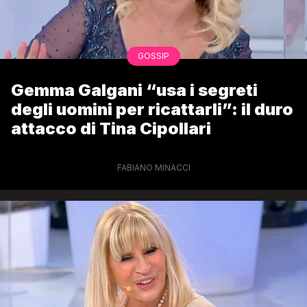
GOSSIP
Gemma Galgani “usa i segreti
degli uomini per ricattarli”: il duro
attacco di Tina Cipollari
FABIANO MINACCI