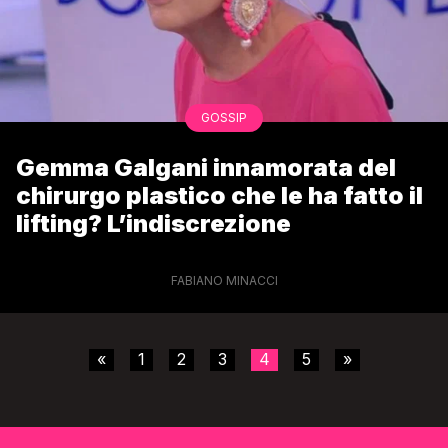
GOSSIP
Gemma Galgani innamorata del
chirurgo plastico che le ha fatto il
lifting? L’indiscrezione
FABIANO MINACCI
«
1
2
3
4
5
»