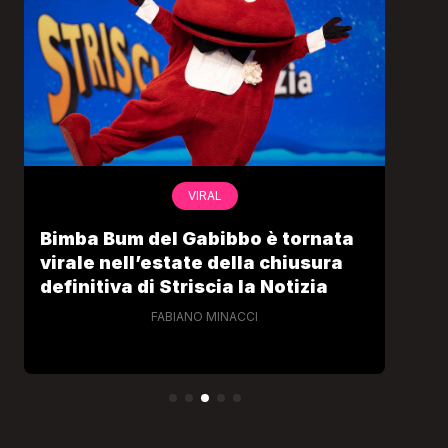
VIRAL
Bimba Bum del Gabibbo è tornata
Gab
virale nell’estate della chiusura
lo 
definitiva di Striscia la Notizia
Cec
FABIANO MINACCI