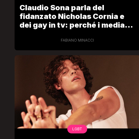
Claudio Sona parla del
fidanzato Nicholas Cornia e
dei gay in tv: perché i media
non amano le persone LGBT
non eccessive
FABIANO MINACCI
LGBT
Bambola Star, la festa di
compleanno con tutte le gr
dive compie 15 anni: il video
completo
FABIANO MINACCI
LGBT