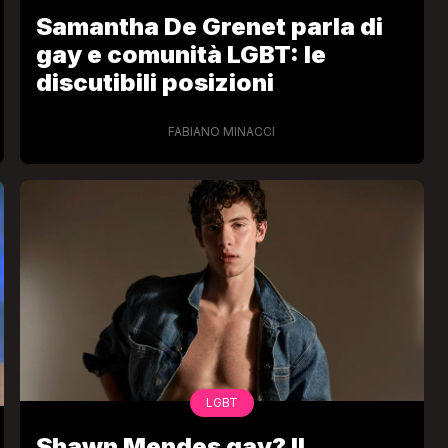
Samantha De Grenet parla di
gay e comunità LGBT: le
discutibili posizioni
FABIANO MINACCI
LGBT
Shawn Mendes gay? Il