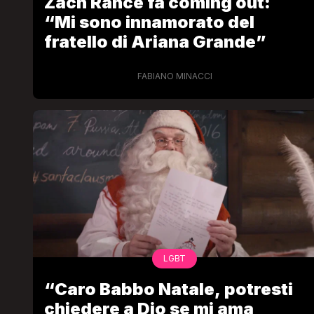
Zach Rance fa coming out:
“Mi sono innamorato del
fratello di Ariana Grande”
FABIANO MINACCI
LGBT
“Caro Babbo Natale, potresti
chiedere a Dio se mi ama