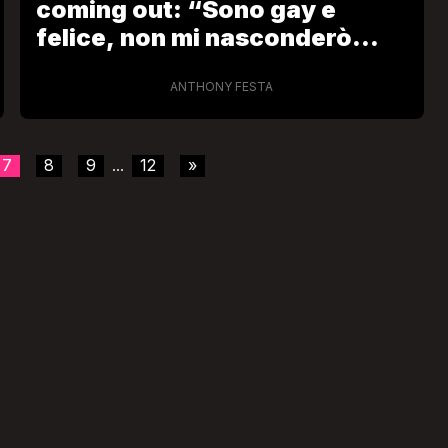
coming out: “Sono gay e
felice, non mi nasconderò
mai. A scuola mi
bullizzavano””
ANTHONY FESTA
7
8
9
12
»
...