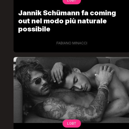
LGBT
Jannik Schümann fa coming
out nel modo più naturale
possibile
FABIANO MINACCI
LGBT