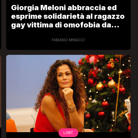
Giorgia Meloni abbraccia ed
esprime solidarietà al ragazzo
gay vittima di omofobia da
parte del padre (ma…)
FABIANO MINACCI
VIRAL
Camilla Milanesi lascia tutto:
“Addio cike mie, siete state una
andi
grande famiglia per me”
FABIANO MINACCI
LGBT