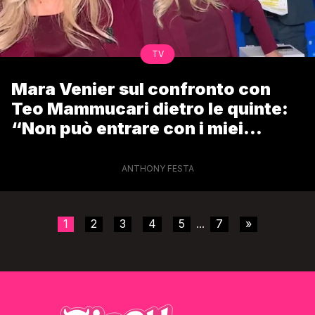
TV
Mara Venier sul confronto con
Teo Mammucari dietro le quinte:
“Non può entrare con i miei
ospiti”
ANTHONY FESTA
1
2
3
4
5
7
»
...