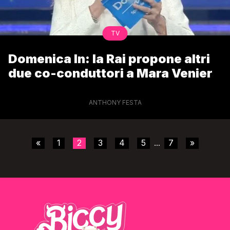
TV
Domenica In: la Rai propone altri
due co-conduttori a Mara Venier
ANTHONY FESTA
«
1
2
3
4
5
7
»
...